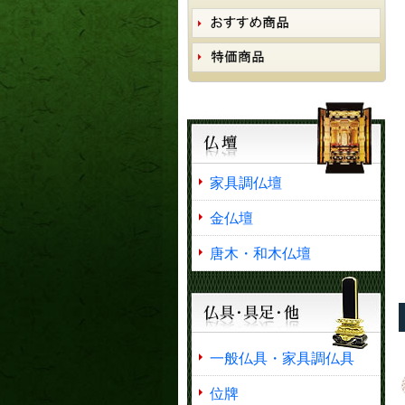
家具調仏壇
金仏壇
唐木・和木仏壇
一般仏具・家具調仏具
位牌