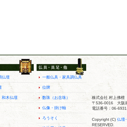
調仏壇
一般仏具・家具調仏具
壇
位牌
・和木仏壇
数珠（お念珠）
株式会社 村上佛檀
〒536-0016 
仏像・掛け軸
電話番号：06-6931-
ろうそく
Copyright (C)
仏壇
RESERVED.