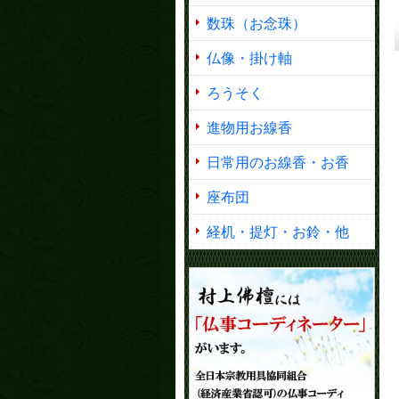
数珠（お念珠）
仏像・掛け軸
ろうそく
進物用お線香
日常用のお線香・お香
座布団
経机・提灯・お鈴・他