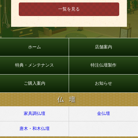
一覧を見る
ホーム
店舗案内
特典・メンテナンス
特注仏壇製作
ご購入案内
お知らせ
仏壇
家具調仏壇
金仏壇
唐木・和木仏壇