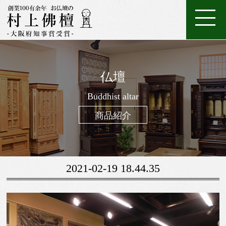
ホ
店
特
特
ご
ー
家
舗
金
典・
唐
注
購
仏壇
ム
具
一
案
仏
位
メ
木・
数
仏
仏
入
ろ
進
日
座
経
調
般
内
壇
牌
ン
和
珠
Buddhist altar
壇
像・
案
う
物
常
布
机・
仏
仏
テ
木
（お
製
掛
内
そ
用
用
団
提
商品紹介
壇
具・
ナ
仏
念
作
け
く
お
の
灯・
家
ン
壇
珠）
軸
線
お
お
具
ス
香
線
鈴・
調
2021-02-19 18.44.35
香・
他
仏
お
具
香