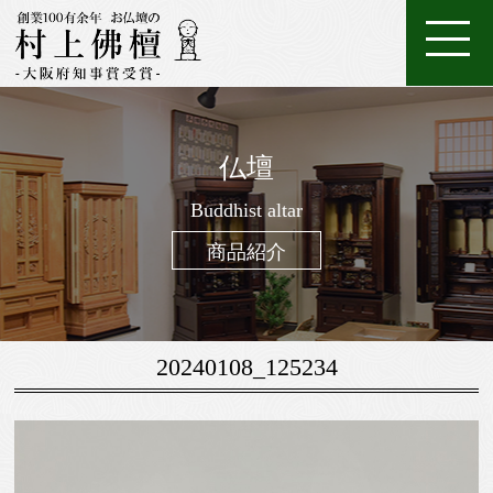
ホ
店
特
特
ご
ー
家
舗
金
典・
唐
注
購
仏壇
ム
具
一
案
仏
位
メ
木・
数
仏
仏
入
ろ
進
日
座
経
調
般
内
壇
牌
ン
和
珠
Buddhist altar
壇
像・
案
う
物
常
布
机・
仏
仏
テ
木
（お
製
掛
内
そ
用
用
団
提
商品紹介
壇
具・
ナ
仏
念
作
け
く
お
の
灯・
家
ン
壇
珠）
軸
線
お
お
具
ス
香
線
鈴・
調
20240108_125234
香・
他
仏
お
具
香