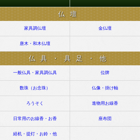
仏壇
家具調仏壇
金仏壇
唐木・和木仏壇
仏具・具足・他
一般仏具・家具調仏具
位牌
数珠（お念珠）
仏像・掛け軸
ろうそく
進物用お線香
日常用のお線香・お香
座布団
経机・提灯・お鈴・他