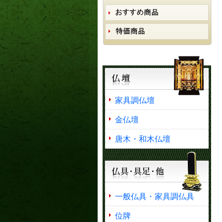
家具調仏壇
金仏壇
唐木・和木仏壇
一般仏具・家具調仏具
位牌