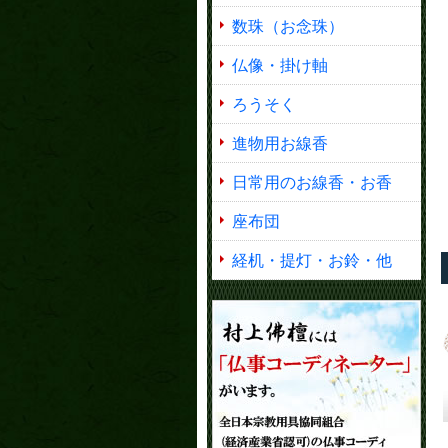
数珠（お念珠）
仏像・掛け軸
ろうそく
進物用お線香
日常用のお線香・お香
座布団
経机・提灯・お鈴・他