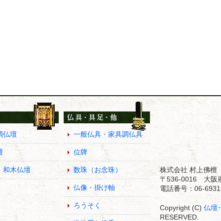
調仏壇
一般仏具・家具調仏具
壇
位牌
・和木仏壇
数珠（お念珠）
株式会社 村上佛檀
〒536-0016 
仏像・掛け軸
電話番号：06-6931-
ろうそく
Copyright (C)
仏壇
RESERVED.