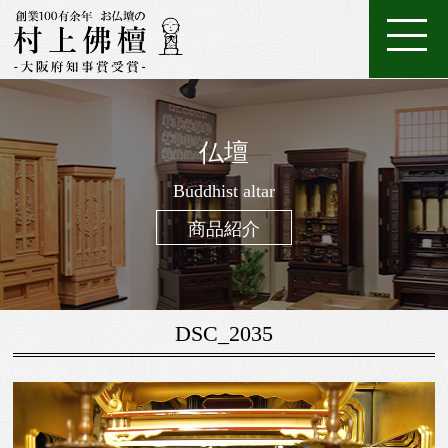
ホ
店
特
特
ご
ー
家
舗
金
典・
唐
注
購
仏壇
ム
具
一
案
仏
位
メ
木・
数
仏
仏
入
ろ
進
日
座
経
調
般
内
壇
牌
ン
和
珠
Buddhist altar
壇
像・
案
う
物
常
布
机・
仏
仏
テ
木
（お
製
掛
内
そ
用
用
団
提
商品紹介
壇
具・
ナ
仏
念
作
け
く
お
の
灯・
家
ン
壇
珠）
軸
線
お
お
具
ス
香
線
鈴・
調
DSC_2035
香・
他
仏
お
具
香