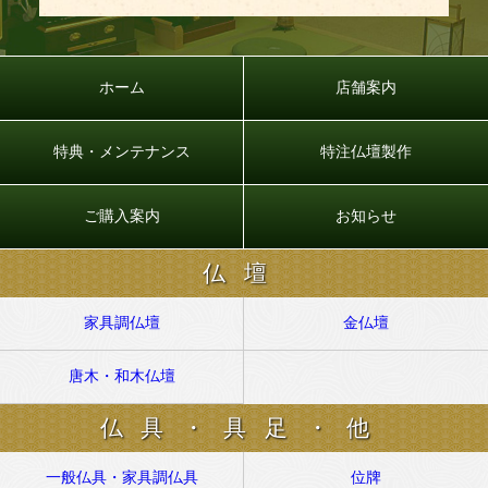
ホーム
店舗案内
特典・メンテナンス
特注仏壇製作
ご購入案内
お知らせ
仏壇
家具調仏壇
金仏壇
唐木・和木仏壇
仏具・具足・他
一般仏具・家具調仏具
位牌