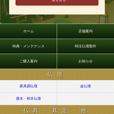
ホーム
店舗案内
特典・メンテナンス
特注仏壇製作
ご購入案内
お知らせ
仏壇
家具調仏壇
金仏壇
唐木・和木仏壇
仏具・具足・他