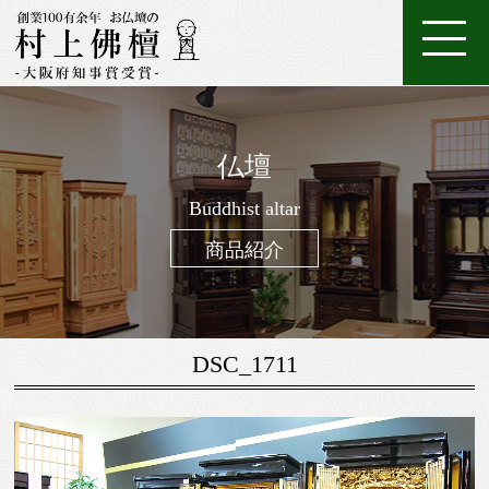
ホ
店
特
特
ご
ー
家
舗
金
典・
唐
注
購
仏壇
ム
具
一
案
仏
位
メ
木・
数
仏
仏
入
ろ
進
日
座
経
調
般
内
壇
牌
ン
和
珠
Buddhist altar
壇
像・
案
う
物
常
布
机・
仏
仏
テ
木
（お
製
掛
内
そ
用
用
団
提
商品紹介
壇
具・
ナ
仏
念
作
け
く
お
の
灯・
家
ン
壇
珠）
軸
線
お
お
具
ス
香
線
鈴・
調
DSC_1711
香・
他
仏
お
具
香