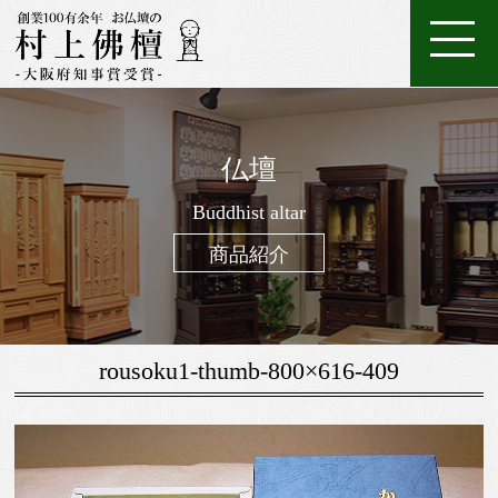
ホ
店
特
特
ご
ー
家
舗
金
典・
唐
注
購
仏壇
ム
具
一
案
仏
位
メ
木・
数
仏
仏
入
ろ
進
日
座
経
調
般
内
壇
牌
ン
和
珠
Buddhist altar
壇
像・
案
う
物
常
布
机・
仏
仏
テ
木
（お
製
掛
内
そ
用
用
団
提
商品紹介
壇
具・
ナ
仏
念
作
け
く
お
の
灯・
家
ン
壇
珠）
軸
線
お
お
具
ス
香
線
鈴・
調
rousoku1-thumb-800×616-409
香・
他
仏
お
具
香