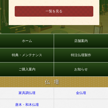
一覧を見る
ホーム
店舗案内
特典・メンテナンス
特注仏壇製作
ご購入案内
お知らせ
仏壇
家具調仏壇
金仏壇
唐木・和木仏壇