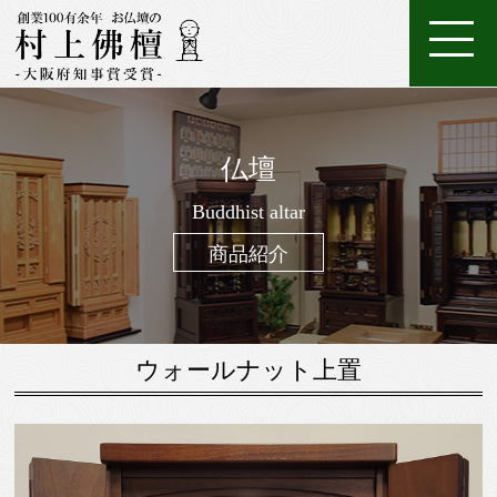
ホ
店
特
特
ご
ー
家
舗
金
典・
唐
注
購
仏壇
ム
具
一
案
仏
位
メ
木・
数
仏
仏
入
ろ
進
日
座
経
調
般
内
壇
牌
ン
和
珠
Buddhist altar
壇
像・
案
う
物
常
布
机・
仏
仏
テ
木
（お
製
掛
内
そ
用
用
団
提
商品紹介
壇
具・
ナ
仏
念
作
け
く
お
の
灯・
家
ン
壇
珠）
軸
線
お
お
具
ス
香
線
鈴・
調
ウォールナット上置
香・
他
仏
お
具
香