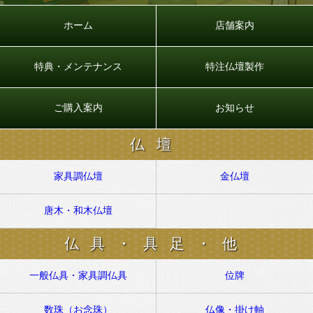
ホーム
店舗案内
特典・メンテナンス
特注仏壇製作
ご購入案内
お知らせ
仏壇
家具調仏壇
金仏壇
唐木・和木仏壇
仏具・具足・他
一般仏具・家具調仏具
位牌
数珠（お念珠）
仏像・掛け軸