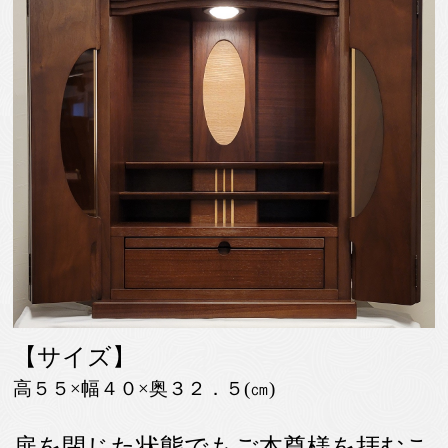
【サイズ】
高５５×幅４０×奥３２．５(㎝)
扉を閉じた状態でもご本尊様を拝むこ