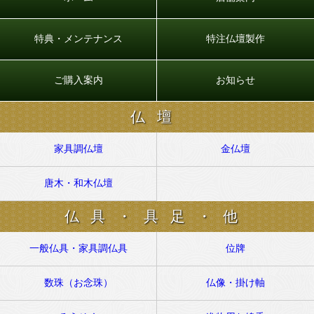
特典・メンテナンス
特注仏壇製作
ご購入案内
お知らせ
仏壇
家具調仏壇
金仏壇
唐木・和木仏壇
仏具・具足・他
一般仏具・家具調仏具
位牌
数珠（お念珠）
仏像・掛け軸