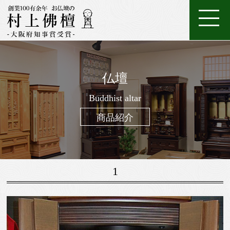
ホ
店
特
特
ご
ー
家
舗
金
典・
唐
注
購
仏壇
ム
具
一
案
仏
位
メ
木・
数
仏
仏
入
ろ
進
日
座
経
調
般
内
壇
牌
ン
和
珠
Buddhist altar
壇
像・
案
う
物
常
布
机・
仏
仏
テ
木
（お
製
掛
内
そ
用
用
団
提
商品紹介
壇
具・
ナ
仏
念
作
け
く
お
の
灯・
家
ン
壇
珠）
軸
線
お
お
具
ス
香
線
鈴・
調
1
香・
他
仏
お
具
香