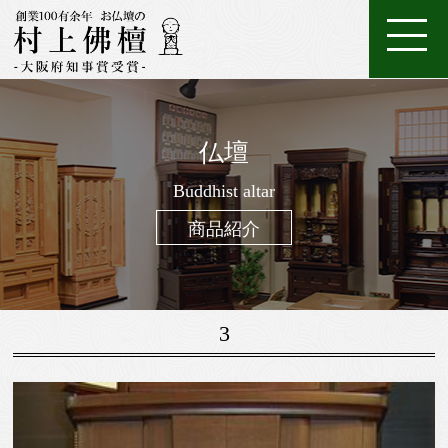
ホ
店
特
特
ご
ー
家
舗
金
典・
唐
注
購
仏壇
ム
具
一
案
仏
位
メ
木・
数
仏
仏
入
ろ
進
日
座
経
調
般
内
壇
牌
ン
和
珠
Buddhist altar
壇
像・
案
う
物
常
布
机・
仏
仏
テ
木
（お
製
掛
内
そ
用
用
団
提
商品紹介
壇
具・
ナ
仏
念
作
け
く
お
の
灯・
家
ン
壇
珠）
軸
線
お
お
具
ス
香
線
鈴・
調
3
香・
他
仏
お
具
香