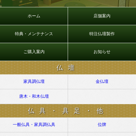
ホーム
店舗案内
特典・メンテナンス
特注仏壇製作
ご購入案内
お知らせ
仏壇
家具調仏壇
金仏壇
唐木・和木仏壇
仏具・具足・他
一般仏具・家具調仏具
位牌