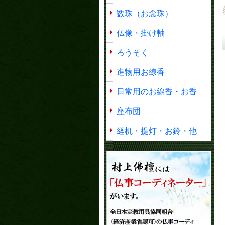
数珠（お念珠）
仏像・掛け軸
ろうそく
進物用お線香
日常用のお線香・お香
座布団
経机・提灯・お鈴・他