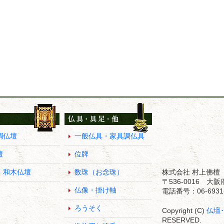
調仏壇
一般仏具・家具調仏具
壇
位牌
・和木仏壇
数珠（お念珠）
株式会社 村上佛檀
〒536-0016 
仏像・掛け軸
電話番号：06-6931-
ろうそく
Copyright (C)
仏壇
RESERVED.