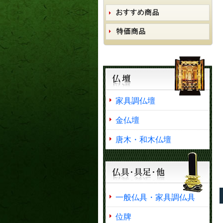
家具調仏壇
金仏壇
唐木・和木仏壇
一般仏具・家具調仏具
位牌