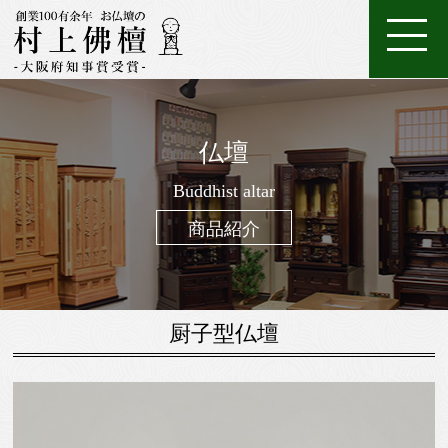
ホ
店
特
特
ご
ー
家
舗
金
典・
唐
注
購
仏壇
ム
具
一
案
仏
位
メ
木・
数
仏
仏
入
ろ
進
日
座
経
調
般
内
壇
牌
ン
和
珠
Buddhist altar
壇
像・
案
う
物
常
布
机・
仏
仏
テ
木
（お
製
掛
内
そ
用
用
団
提
商品紹介
壇
具・
ナ
仏
念
作
け
く
お
の
灯・
家
ン
壇
珠）
軸
線
お
お
具
ス
香
線
鈴・
調
厨子型仏壇
香・
他
仏
お
具
香