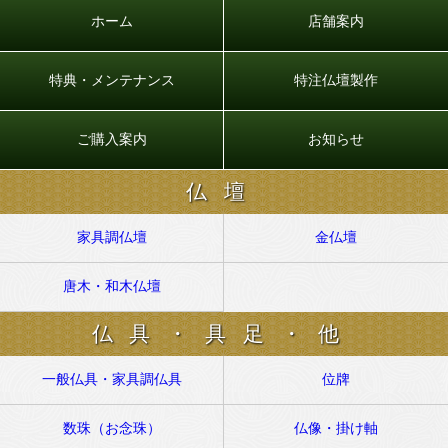
ホーム
店舗案内
特典・メンテナンス
特注仏壇製作
ご購入案内
お知らせ
仏壇
家具調仏壇
金仏壇
唐木・和木仏壇
仏具・具足・他
一般仏具・家具調仏具
位牌
数珠（お念珠）
仏像・掛け軸