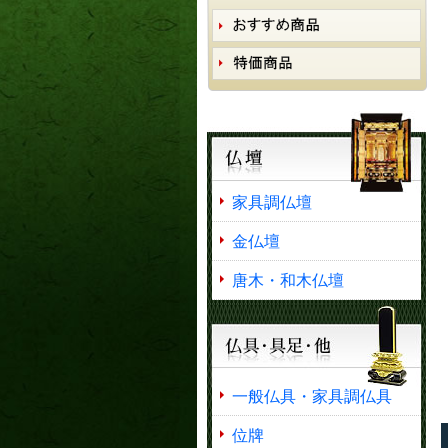
家具調仏壇
金仏壇
唐木・和木仏壇
一般仏具・家具調仏具
位牌