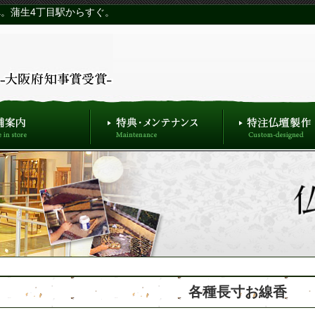
。蒲生4丁目駅からすぐ。
各種長寸お線香