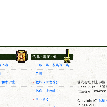
調仏壇
一般仏具・家具調仏具
壇
位牌
・和木仏壇
数珠（お念珠）
株式会社 村上佛檀
〒536-0016 
仏像・掛け軸
電話番号：06-6931-
ろうそく
Copyright (C)
仏壇
RESERVED.