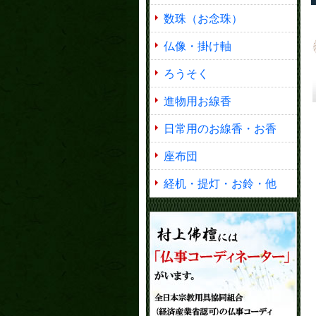
数珠（お念珠）
仏像・掛け軸
ろうそく
進物用お線香
日常用のお線香・お香
座布団
経机・提灯・お鈴・他