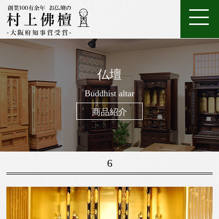
ホ
店
特
特
ご
ー
家
舗
金
典・
唐
注
購
仏壇
ム
具
一
案
仏
位
メ
木・
数
仏
仏
入
ろ
進
日
座
経
調
般
内
壇
牌
ン
和
珠
Buddhist altar
壇
像・
案
う
物
常
布
机・
仏
仏
テ
木
（お
製
掛
内
そ
用
用
団
提
商品紹介
壇
具・
ナ
仏
念
作
け
く
お
の
灯・
家
ン
壇
珠）
軸
線
お
お
具
ス
香
線
鈴・
調
6
香・
他
仏
お
具
香