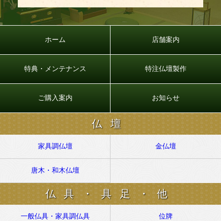
ホーム
店舗案内
特典・メンテナンス
特注仏壇製作
ご購入案内
お知らせ
仏壇
家具調仏壇
金仏壇
唐木・和木仏壇
仏具・具足・他
一般仏具・家具調仏具
位牌