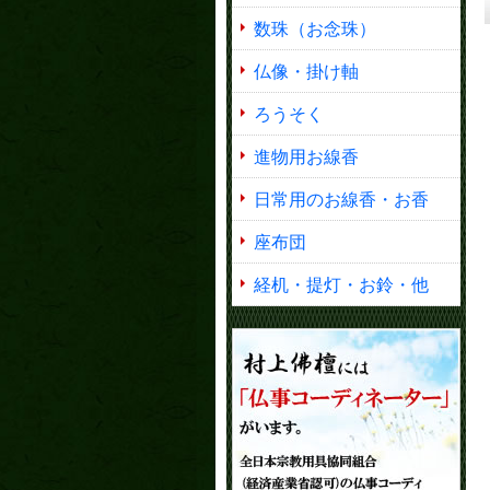
数珠（お念珠）
仏像・掛け軸
ろうそく
進物用お線香
日常用のお線香・お香
座布団
経机・提灯・お鈴・他