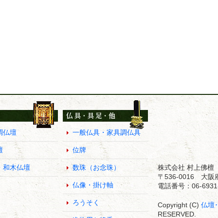
調仏壇
一般仏具・家具調仏具
壇
位牌
・和木仏壇
数珠（お念珠）
株式会社 村上佛檀
〒536-0016 
仏像・掛け軸
電話番号：06-6931-
ろうそく
Copyright (C)
仏壇
RESERVED.