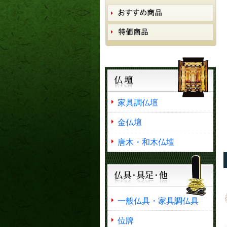
家具調仏壇
金仏壇
唐木・和木仏壇
一般仏具・家具調仏具
位牌