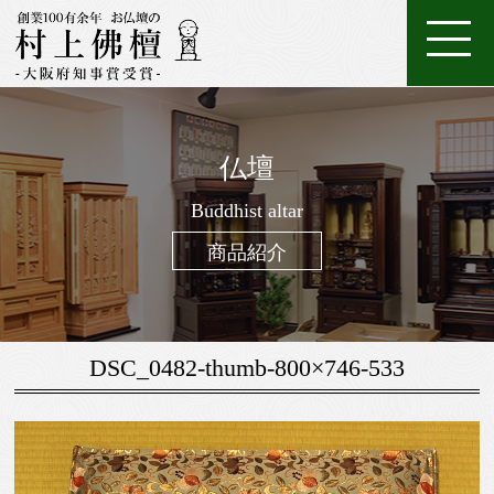
ホ
店
特
特
ご
ー
家
舗
金
典・
唐
注
購
仏壇
ム
具
一
案
仏
位
メ
木・
数
仏
仏
入
ろ
進
日
座
経
調
般
内
壇
牌
ン
和
珠
Buddhist altar
壇
像・
案
う
物
常
布
机・
仏
仏
テ
木
（お
製
掛
内
そ
用
用
団
提
商品紹介
壇
具・
ナ
仏
念
作
け
く
お
の
灯・
家
ン
壇
珠）
軸
線
お
お
具
ス
香
線
鈴・
調
DSC_0482-thumb-800×746-533
香・
他
仏
お
具
香