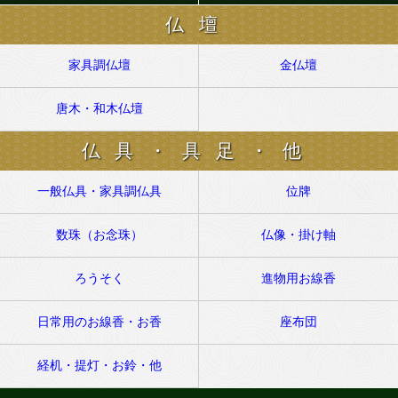
仏壇
家具調仏壇
金仏壇
唐木・和木仏壇
仏具・具足・他
一般仏具・家具調仏具
位牌
数珠（お念珠）
仏像・掛け軸
ろうそく
進物用お線香
日常用のお線香・お香
座布団
経机・提灯・お鈴・他