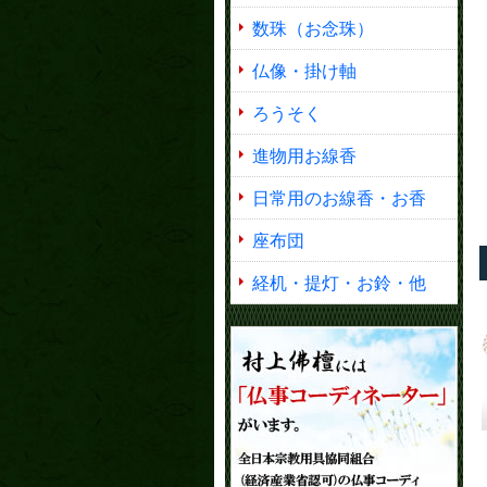
数珠（お念珠）
仏像・掛け軸
ろうそく
進物用お線香
日常用のお線香・お香
座布団
経机・提灯・お鈴・他