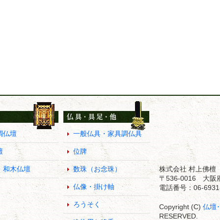
調仏壇
一般仏具・家具調仏具
壇
位牌
・和木仏壇
数珠（お念珠）
株式会社 村上佛檀
〒536-0016 
仏像・掛け軸
電話番号：06-6931-
ろうそく
Copyright (C)
仏壇
RESERVED.