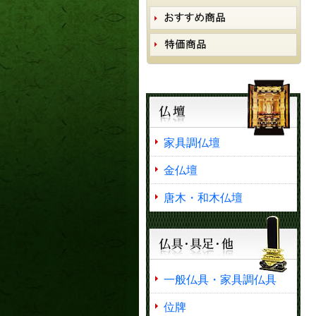
家具調仏壇
金仏壇
唐木・和木仏壇
一般仏具・家具調仏具
位牌