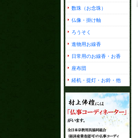
数珠（お念珠）
仏像・掛け軸
ろうそく
進物用お線香
日常用のお線香・お香
座布団
経机・提灯・お鈴・他