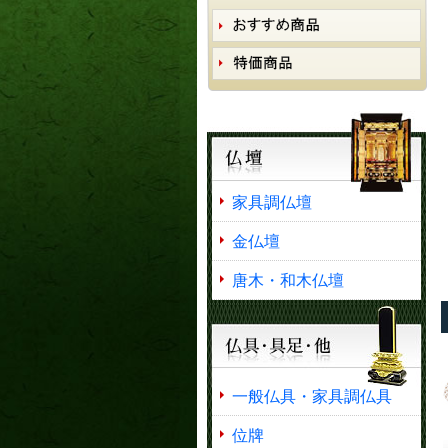
家具調仏壇
金仏壇
唐木・和木仏壇
一般仏具・家具調仏具
位牌