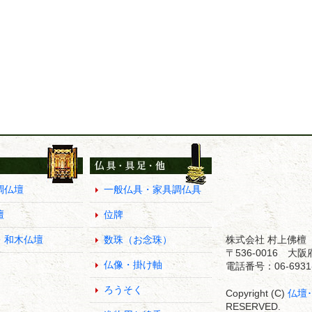
調仏壇
一般仏具・家具調仏具
壇
位牌
・和木仏壇
数珠（お念珠）
株式会社 村上佛檀
〒536-0016 
仏像・掛け軸
電話番号：06-6931-
ろうそく
Copyright (C)
仏壇
RESERVED.