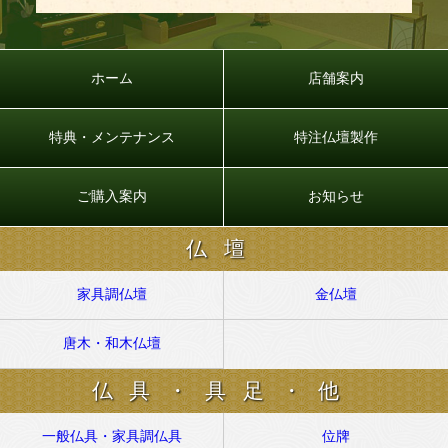
ホーム
店舗案内
特典・メンテナンス
特注仏壇製作
ご購入案内
お知らせ
仏壇
家具調仏壇
金仏壇
唐木・和木仏壇
仏具・具足・他
一般仏具・家具調仏具
位牌