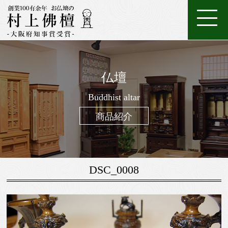
ホ
店
特
特
ご
ー
家
舗
金
典・
唐
注
購
仏壇
ム
具
一
案
仏
位
メ
木・
数
仏
仏
入
ろ
進
日
座
経
調
般
内
壇
牌
ン
和
珠
Buddhist altar
壇
像・
案
う
物
常
布
机・
仏
仏
テ
木
（お
製
掛
内
そ
用
用
団
提
商品紹介
壇
具・
ナ
仏
念
作
け
く
お
の
灯・
家
ン
壇
珠）
軸
線
お
お
具
ス
香
線
鈴・
調
DSC_0008
香・
他
仏
お
具
香