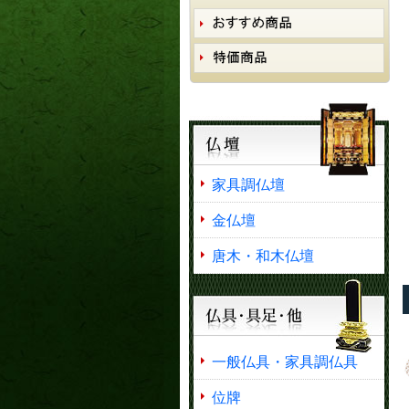
家具調仏壇
金仏壇
唐木・和木仏壇
一般仏具・家具調仏具
位牌