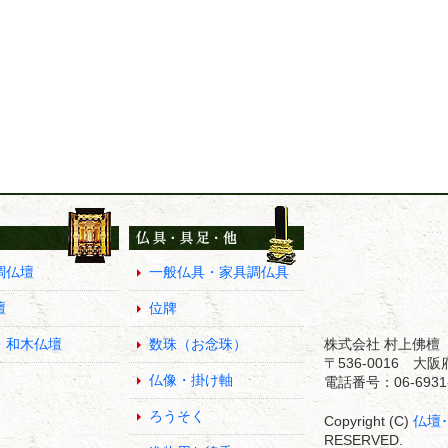
調仏壇
一般仏具・家具調仏具
壇
位牌
・和木仏壇
数珠（お念珠）
株式会社 村上佛檀
〒536-0016 
仏像・掛け軸
電話番号：06-6931-
ろうそく
Copyright (C)
仏壇
RESERVED.