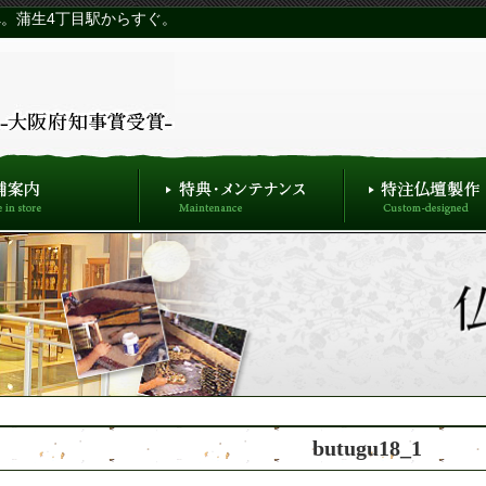
。蒲生4丁目駅からすぐ。
butugu18_1