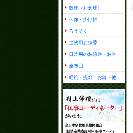
数珠（お念珠）
仏像・掛け軸
ろうそく
進物用お線香
日常用のお線香・お香
座布団
経机・提灯・お鈴・他