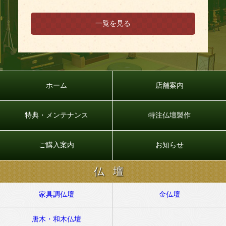
一覧を見る
ホーム
店舗案内
特典・メンテナンス
特注仏壇製作
ご購入案内
お知らせ
仏壇
家具調仏壇
金仏壇
唐木・和木仏壇