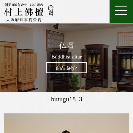
ホ
店
特
特
ご
ー
家
舗
金
典・
唐
注
購
仏壇
ム
具
一
案
仏
位
メ
木・
数
仏
仏
入
ろ
進
日
座
経
調
般
内
壇
牌
ン
和
珠
Buddhist altar
壇
像・
案
う
物
常
布
机・
仏
仏
テ
木
（お
製
掛
内
そ
用
用
団
提
商品紹介
壇
具・
ナ
仏
念
作
け
く
お
の
灯・
家
ン
壇
珠）
軸
線
お
お
具
ス
香
線
鈴・
調
butugu18_3
香・
他
仏
お
具
香