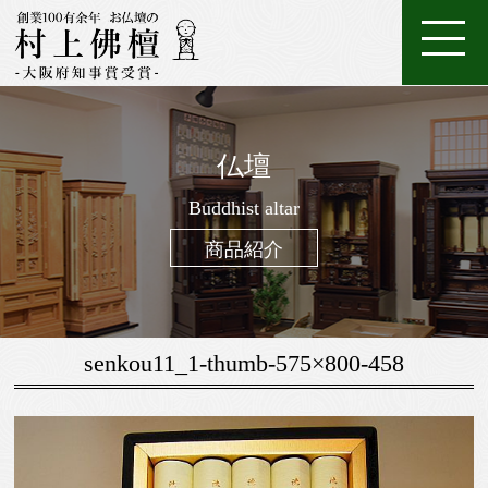
ホ
店
特
特
ご
ー
家
舗
金
典・
唐
注
購
仏壇
ム
具
一
案
仏
位
メ
木・
数
仏
仏
入
ろ
進
日
座
経
調
般
内
壇
牌
ン
和
珠
Buddhist altar
壇
像・
案
う
物
常
布
机・
仏
仏
テ
木
（お
製
掛
内
そ
用
用
団
提
商品紹介
壇
具・
ナ
仏
念
作
け
く
お
の
灯・
家
ン
壇
珠）
軸
線
お
お
具
ス
香
線
鈴・
調
senkou11_1-thumb-575×800-458
香・
他
仏
お
具
香