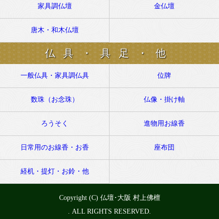
家具調仏壇
金仏壇
唐木・和木仏壇
仏具・具足・他
一般仏具・家具調仏具
位牌
数珠（お念珠）
仏像・掛け軸
ろうそく
進物用お線香
日常用のお線香・お香
座布団
経机・提灯・お鈴・他
Copyright (C) 仏壇･大阪 村上佛檀
. ALL RIGHTS RESERVED.