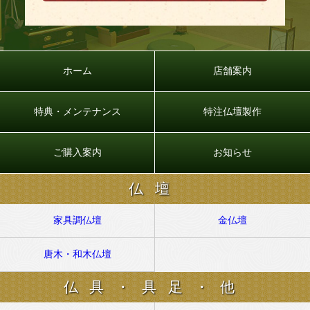
ホーム
店舗案内
特典・メンテナンス
特注仏壇製作
ご購入案内
お知らせ
仏壇
家具調仏壇
金仏壇
唐木・和木仏壇
仏具・具足・他