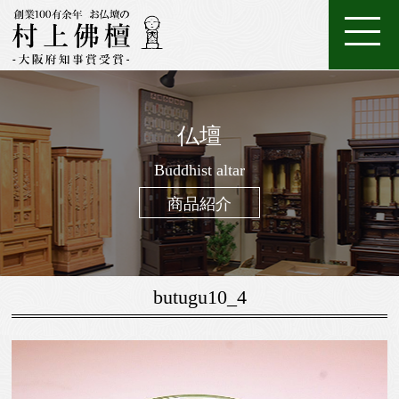
ホ
店
特
特
ご
ー
家
舗
金
典・
唐
注
購
仏壇
ム
具
一
案
仏
位
メ
木・
数
仏
仏
入
ろ
進
日
座
経
調
般
内
壇
牌
ン
和
珠
Buddhist altar
壇
像・
案
う
物
常
布
机・
仏
仏
テ
木
（お
製
掛
内
そ
用
用
団
提
商品紹介
壇
具・
ナ
仏
念
作
け
く
お
の
灯・
家
ン
壇
珠）
軸
線
お
お
具
ス
香
線
鈴・
調
butugu10_4
香・
他
仏
お
具
香