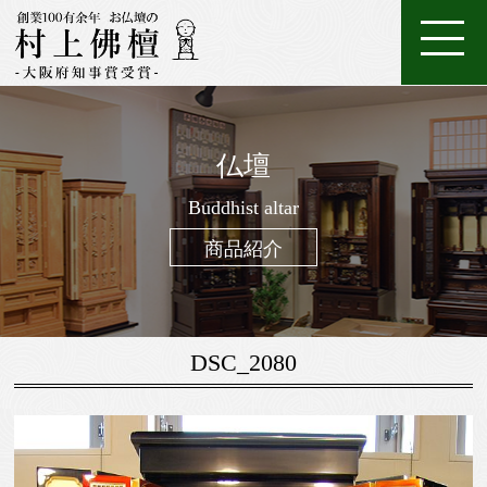
ホ
店
特
特
ご
ー
家
舗
金
典・
唐
注
購
仏壇
ム
具
一
案
仏
位
メ
木・
数
仏
仏
入
ろ
進
日
座
経
調
般
内
壇
牌
ン
和
珠
Buddhist altar
壇
像・
案
う
物
常
布
机・
仏
仏
テ
木
（お
製
掛
内
そ
用
用
団
提
商品紹介
壇
具・
ナ
仏
念
作
け
く
お
の
灯・
家
ン
壇
珠）
軸
線
お
お
具
ス
香
線
鈴・
調
DSC_2080
香・
他
仏
お
具
香