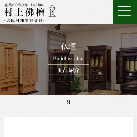
ホ
店
特
特
ご
ー
家
舗
金
典・
唐
注
購
仏壇
ム
具
一
案
仏
位
メ
木・
数
仏
仏
入
ろ
進
日
座
経
調
般
内
壇
牌
ン
和
珠
Buddhist altar
壇
像・
案
う
物
常
布
机・
仏
仏
テ
木
（お
製
掛
内
そ
用
用
団
提
商品紹介
壇
具・
ナ
仏
念
作
け
く
お
の
灯・
家
ン
壇
珠）
軸
線
お
お
具
ス
香
線
鈴・
調
9
香・
他
仏
お
具
香