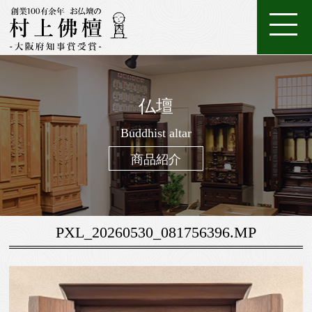
ホ
店
特
特
ご
ー
家
舗
金
典・
唐
注
購
仏壇
ム
具
一
案
仏
位
メ
木・
数
仏
仏
入
ろ
進
日
座
経
調
般
内
壇
牌
ン
和
珠
Buddhist altar
壇
像・
案
う
物
常
布
机・
仏
仏
テ
木
（お
製
掛
内
そ
用
用
団
提
商品紹介
壇
具・
ナ
仏
念
作
け
く
お
の
灯・
家
ン
壇
珠）
軸
線
お
お
具
ス
香
線
鈴・
調
PXL_20260530_081756396.MP
香・
他
仏
お
具
香