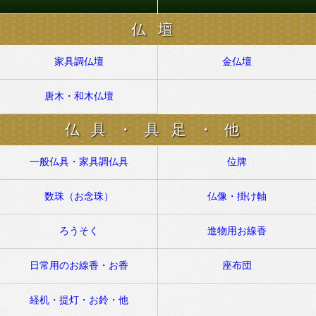
仏壇
家具調仏壇
金仏壇
唐木・和木仏壇
仏具・具足・他
一般仏具・家具調仏具
位牌
数珠（お念珠）
仏像・掛け軸
ろうそく
進物用お線香
日常用のお線香・お香
座布団
経机・提灯・お鈴・他