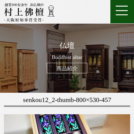
ホ
店
特
特
ご
ー
家
舗
金
典・
唐
注
購
仏壇
ム
具
一
案
仏
位
メ
木・
数
仏
仏
入
ろ
進
日
座
経
調
般
内
壇
牌
ン
和
珠
Buddhist altar
壇
像・
案
う
物
常
布
机・
仏
仏
テ
木
（お
製
掛
内
そ
用
用
団
提
商品紹介
壇
具・
ナ
仏
念
作
け
く
お
の
灯・
家
ン
壇
珠）
軸
線
お
お
具
ス
香
線
鈴・
調
senkou12_2-thumb-800×530-457
香・
他
仏
お
具
香