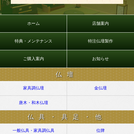
ホーム
店舗案内
特典・メンテナンス
特注仏壇製作
ご購入案内
お知らせ
仏壇
家具調仏壇
金仏壇
唐木・和木仏壇
仏具・具足・他
一般仏具・家具調仏具
位牌